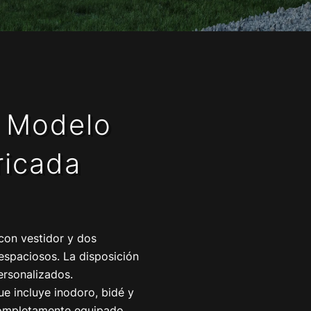
l Modelo
ricada
 con vestidor y dos
espaciosos. La disposición
ersonalizados.
ue incluye inodoro, bidé y
completamente equipado.