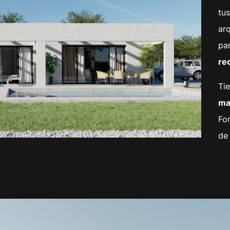
tus
ar
pa
re
Tie
mat
Fo
de